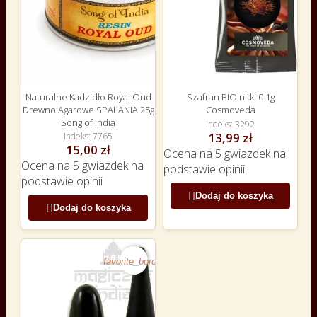
Naturalne Kadzidło Royal Oud
Szafran BIO nitki 0 1g
Drewno Agarowe SPALANIA 25g
Cosmoveda
Song of India
Indeks
3292
13,99 zł
Indeks
7765
15,00 zł
Ocena
na 5 gwiazdek na
Ocena
na 5 gwiazdek na
podstawie
opinii
podstawie
opinii

Dodaj do koszyka

Dodaj do koszyka
favorite_border