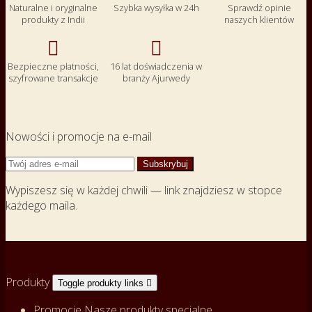
Naturalne i oryginalne
Szybka wysyłka w 24h
Sprawdź opinie
produkty z Indii
naszych klientów


Bezpieczne płatności,
16 lat doświadczenia w
szyfrowane transakcje
branży Ajurwedy
Nowości i promocje na e-mail
Wypiszesz się w każdej chwili — link znajdziesz w stopce
każdego maila.
Produkty
Toggle produkty links

Promocje
Nasze produkty specjalne