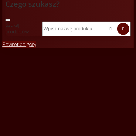
Czego szukasz?
Szukaj


produktów
Powrót do góry