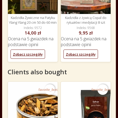
Kadzidła Żywiczne na Patyku
Kadzidła z żywicą Copal do
Ylang Ylang 20 cm 50 do 60 min
rytuałów i medytacji 8 szt
Indeks
9572
Indeks
9568
14,00 zł
9,95 zł
Ocena
na 5 gwiazdek na
Ocena
na 5 gwiazdek na
podstawie
opinii
podstawie
opinii
Zobacz szczegóły
Zobacz szczegóły
Clients also bought
favorite_border
favorite_border