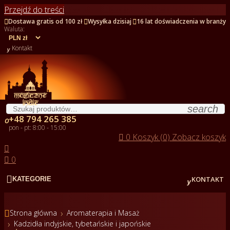
Przejdź do treści



Dostawa gratis od 100 zł
Wysyłka dzisiaj
16 lat doświadczenia w branży
Waluta:

Kontakt
search
+48 794 265 385

pon - pt: 8:00 - 15:00

0
Koszyk (0)
Zobacz koszyk


0


KONTAKT
KATEGORIE

Strona główna
Aromaterapia i Masaż
Kadzidła indyjskie, tybetańskie i japońskie