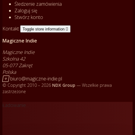
Śledzenie zamówienia
Zaloguj się
Stwórz konto
Kontakt
Toggle store information

Magiczne Indie
Magiczne Indie
Szkolna 42
05-077 Zakręt
Polska

biuro@magiczne-indie.pl
© Copyright 2010 – 2026
NDX Group
— Wszelkie prawa
zastrzeżone
Ładowanie...