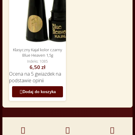
Klasyczny Kajal kolor czarny
Blue Heaven 1,5g
Indeks
1085
6,50 zł
Ocena
na 5 gwiazdek na
podstawie
opinii

Dodaj do koszyka


