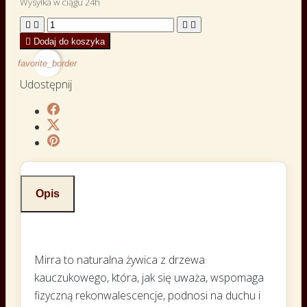
Wysyłka w ciągu 24h





Dodaj do koszyka
favorite_border
Udostępnij
Opis
Mirra to naturalna żywica z drzewa
kauczukowego, która, jak się uważa, wspomaga
fizyczną rekonwalescencje, podnosi na duchu i