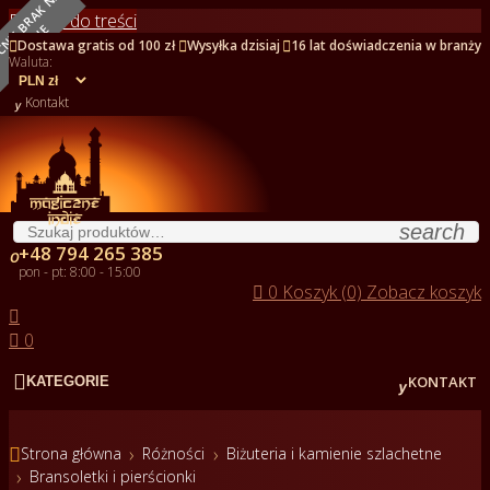
O
B
E
C
N
I
E
B
R
A
K
N
A
S
T
A
N
I
Przejdź do treści
NOWY
E



Dostawa gratis od 100 zł
Wysyłka dzisiaj
16 lat doświadczenia w branży
Waluta:

Kontakt
search
+48 794 265 385

pon - pt: 8:00 - 15:00

0
Koszyk (0)
Zobacz koszyk


0


KONTAKT
KATEGORIE

Strona główna
Różności
Biżuteria i kamienie szlachetne
Bransoletki i pierścionki