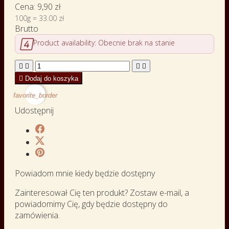
Cena:
9,90 zł
100g = 33.00 zł
Brutto

Product availability:
Obecnie brak na stanie





Dodaj do koszyka
favorite_border
Udostępnij
Powiadom mnie kiedy będzie dostępny
Zainteresował Cię ten produkt? Zostaw e-mail, a
powiadomimy Cię, gdy będzie dostępny do
zamówienia.