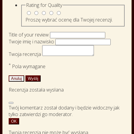
Rating for
Quality
Proszę wybrać ocenę dla Twojej recenzji.
Title of your review
Twoje imię i nazwisko
Twoja recenzja
*
Pola wymagane
Anuluj
Wyślij
Recenzja została wysłana
Twój komentarz został dodany i będzie widoczny jak
tylko zatwierdzi go moderator.
OK
Twoja recenzja nie może być wysłana