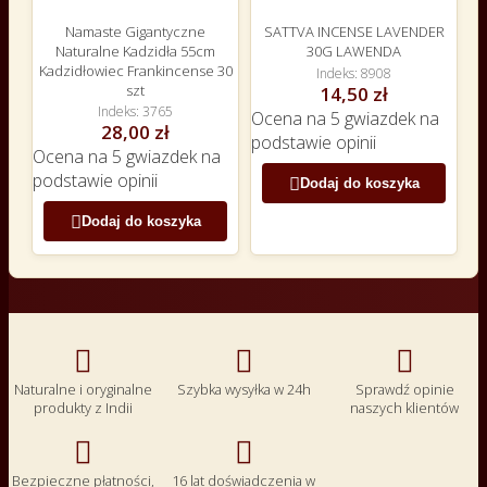
Namaste Gigantyczne
SATTVA INCENSE LAVENDER
Naturalne Kadzidła 55cm
30G LAWENDA
Kadzidłowiec Frankincense 30
Indeks
8908
szt
14,50 zł
Indeks
3765
Ocena
na 5 gwiazdek na
28,00 zł
podstawie
opinii
Ocena
na 5 gwiazdek na
podstawie
opinii

Dodaj do koszyka

Dodaj do koszyka



Naturalne i oryginalne
Szybka wysyłka w 24h
Sprawdź opinie
produkty z Indii
naszych klientów


Bezpieczne płatności,
16 lat doświadczenia w