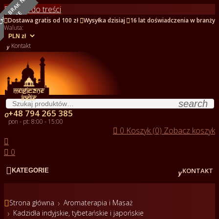
O
B
E
C
N
I
E
B
R
A
K
N
A
S
T
A
N
I
Przejdź do treści
E



Dostawa gratis od 100 zł
Wysyłka dzisiaj
16 lat doświadczenia w branży
Waluta:

Kontakt
search
+48 794 265 385

pon - pt: 8:00 - 15:00

0
Koszyk (0)
Zobacz koszyk


0


KONTAKT
KATEGORIE

Strona główna
Aromaterapia i Masaż
Kadzidła indyjskie, tybetańskie i japońskie