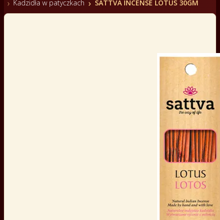
Kadzidła w patyczkach
SATTVA INCENSE LOTUS 30GM