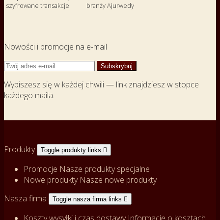
szyfrowane transakcje
branży Ajurwedy
Nowości i promocje na e-mail
Wypiszesz się w każdej chwili — link znajdziesz w stopce
każdego maila.
Produkty
Toggle produkty links

Promocje
Nasze produkty specjalne
Nowe produkty
Nasze nowe produkty
Nasza firma
Toggle nasza firma links

Koszty wysyłki i czas dostawy
Informacje o kosztach