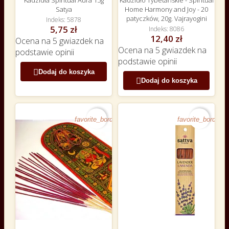
Kadzidła Spiritual Aura 15g
Kadzidło Tybetańskie - Spiritual
Satya
Home Harmony and Joy - 20
patyczków, 20g. Vajrayogini
Indeks
5878
5,75 zł
Indeks
8086
12,40 zł
Ocena
na 5 gwiazdek na
Ocena
na 5 gwiazdek na
podstawie
opinii
podstawie
opinii

Dodaj do koszyka

Dodaj do koszyka
favorite_border
favorite_border