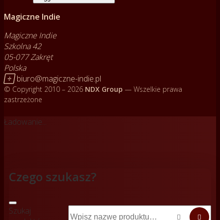
Magiczne Indie
Magiczne Indie
Szkolna 42
05-077 Zakręt
Polska

biuro@magiczne-indie.pl
© Copyright 2010 – 2026
NDX Group
— Wszelkie prawa
zastrzeżone
Ładowanie...
Czego szukasz?
Szukaj

