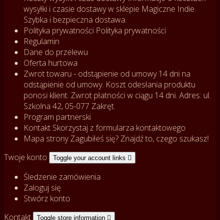
wysyłki i czasie dostawy w sklepie Magiczne Indie.
Szybka i bezpieczna dostawa.
Polityka prywatności
Polityka prywatności
Regulamin
Dane do przelewu
Oferta hurtowa
Zwrot towaru - odstąpienie od umowy
14 dni na
odstąpienie od umowy. Koszt odesłania produktu
ponosi klient. Zwrot płatności w ciągu 14 dni. Adres: ul.
Szkolna 42, 05-077 Zakręt.
Program partnerski
Kontakt
Skorzystaj z formularza kontaktowego
Mapa strony
Zagubiłeś się? Znajdź to, czego szukasz!
Twoje konto
Toggle your account links

Śledzenie zamówienia
Zaloguj się
Stwórz konto
Kontakt
Toggle store information
