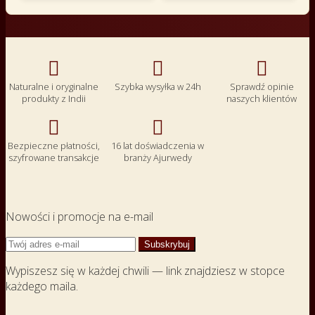



Naturalne i oryginalne
Szybka wysyłka w 24h
Sprawdź opinie
produkty z Indii
naszych klientów


Bezpieczne płatności,
16 lat doświadczenia w
szyfrowane transakcje
branży Ajurwedy
Nowości i promocje na e-mail
Wypiszesz się w każdej chwili — link znajdziesz w stopce
każdego maila.