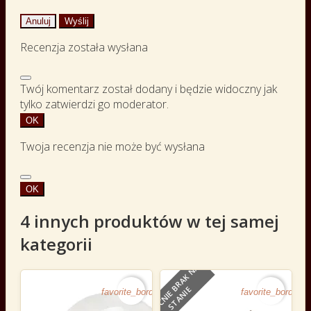
Anuluj
Wyślij
Recenzja została wysłana
Twój komentarz został dodany i będzie widoczny jak
tylko zatwierdzi go moderator.
OK
Twoja recenzja nie może być wysłana
OK
4 innych produktów w tej samej
kategorii
O
B
E
C
N
I
E
B
R
A
K
N
A
S
T
A
N
I
E
favorite_border
favorite_border