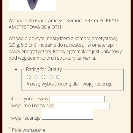
Wahadlo Mosiadz Ametyst Komora 53 Cm POKRYTE
AMETYSTOWA 20 g OTH
Wahadło pokryte mosiądzem z komorą ametystową
(20 g, 5,3 cm) – idealne do radiestezji, aromaterapii i
pracy energetycznej. Każdy egzemplarz jest unikatowy
pod względem koloru i struktury kamienia.
Rating for
Quality
Proszę wybrać ocenę dla Twojej recenzji.
Title of your review
Twoje imię i nazwisko
Twoja recenzja
*
Pola wymagane