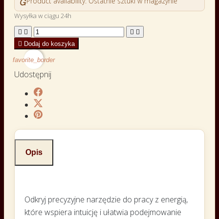

Product availability:
Ostatnie sztuki w magazynie
Wysyłka w ciągu 24h





Dodaj do koszyka
favorite_border
Udostępnij
Opis
Odkryj precyzyjne narzędzie do pracy z energią,
które wspiera intuicję i ułatwia podejmowanie