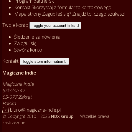
Program partnerski
Kontakt
Skorzystaj z formularza kontaktowego
Mapa strony
Zagubiłeś się? Znajdź to, czego szukasz!
Twoje konto
Toggle your account links

Śledzenie zamówienia
Zaloguj się
Stwórz konto
Kontakt
Toggle store information

Magiczne Indie
Magiczne Indie
Szkolna 42
05-077 Zakręt
Polska

biuro@magiczne-indie.pl
© Copyright 2010 – 2026
NDX Group
— Wszelkie prawa
zastrzeżone