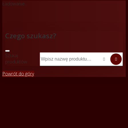
Ładowanie...
Czego szukasz?
Szukaj


produktów
Powrót do góry