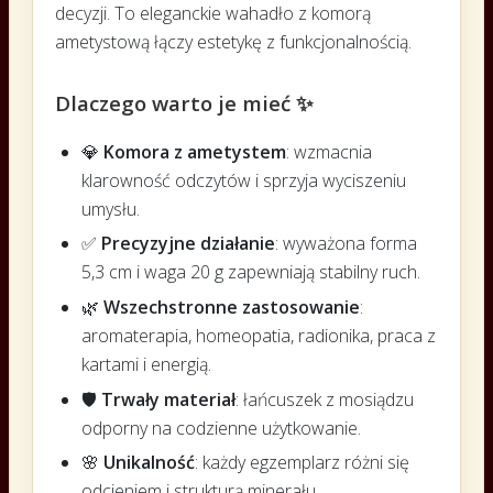
decyzji. To eleganckie wahadło z komorą
ametystową łączy estetykę z funkcjonalnością.
Dlaczego warto je mieć ✨
💎
Komora z ametystem
: wzmacnia
klarowność odczytów i sprzyja wyciszeniu
umysłu.
✅
Precyzyjne działanie
: wyważona forma
5,3 cm i waga 20 g zapewniają stabilny ruch.
🌿
Wszechstronne zastosowanie
:
aromaterapia, homeopatia, radionika, praca z
kartami i energią.
🛡️
Trwały materiał
: łańcuszek z mosiądzu
odporny na codzienne użytkowanie.
🌸
Unikalność
: każdy egzemplarz różni się
odcieniem i strukturą minerału.