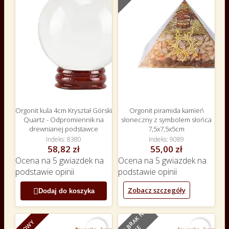
Orgonit kula 4cm Kryształ Górski
Orgonit piramida kamień
Quartz - Odpromiennik na
słoneczny z symbolem słońca
drewnianej podstawce
7,5x7,5x5cm
Indeks
8380
Indeks
9089
58,82 zł
55,00 zł
Ocena
na 5 gwiazdek na
Ocena
na 5 gwiazdek na
podstawie
opinii
podstawie
opinii
Zobacz szczegóły

Dodaj do koszyka
O
B
E
C
N
I
E
B
R
A
K
N
A
S
T
A
N
I
NOWY