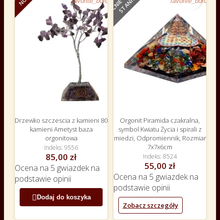
E
favorite_border
favorite_border
Drzewko szczescia z kamieni 80
Orgonit Piramida czakralna,
kamieni Ametyst baza
symbol Kwiatu Życia i spirali z
orgonitowa
miedzi, Odpromiennik, Rozmiar
7x7x6cm
Indeks
9556
85,00 zł
Indeks
8524
55,00 zł
Ocena
na 5 gwiazdek na
Ocena
na 5 gwiazdek na
podstawie
opinii
podstawie
opinii

Dodaj do koszyka
Zobacz szczegóły