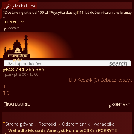
Przejdź do treści
NOWY



Dostawa gratis od 100 zł
Wysyłka dzisiaj
16 lat doświadczenia w branży
Waluta:

Kontakt
search
+48 794 265 385

pon - pt: 8:00 - 15:00

0
Koszyk (0)
Zobacz koszyk


0


KONTAKT
KATEGORIE

Strona główna
Różności
Odpromienniki i wahadełka
Wahadlo Mosiadz Ametyst Komora 53 Cm POKRYTE