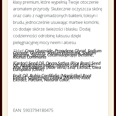
klasy premium, które wypełnią Twoje otoczenie
aromatem przyrody. Skutecznie oczyszcza skórę
oraz ciało z nagromadzonych bakterii, toksyn i
brudu, jednocześnie usuwając martwe komórki,
co dodaje skórze świeżości i blasku. Dodaj
codzienności odrobinę luksusu dzięki
pielęgnacyjnej mocy neem i aloesu.
Skład:
Coco Glucoside, Propylene Glycol, Sodium
Cocoate, Glycerin, Sodium Palmitate, Sodium
Stearate, Sucrose, Cocamidopropyl Betaine,
Ricinus Communis
(Castor) Seed Oil, Oryza Sativa (Rice Bran) Seed
Oil, Azadirachta Indica (Neem) Leaf Extract,
Aloe Barbadensis (Aloe Vera) Leaf Extract, Olea
Europaea (Olive)
Fruit Oil, Rubia Cordifolia (Manjistha) Root
Extract, Glycyrrhiza Glabra (Mulethi) Root
Extract, Parfum, Natural Color.
EAN: 5903794180475