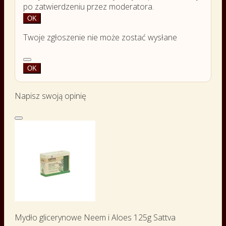
po zatwierdzeniu przez moderatora.
OK
Twoje zgłoszenie nie może zostać wysłane
OK
Napisz swoją opinię
Mydło glicerynowe Neem i Aloes 125g Sattva