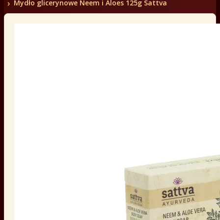
Mydło glicerynowe Neem i Aloes 125g Sattva