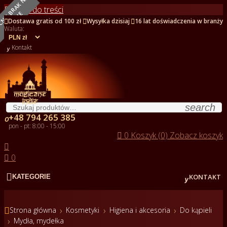
O
B
E
C
N
I
E
B
R
A
K
N
A
S
T
A
N
I
Przejdź do treści
E



Dostawa gratis od 100 zł
Wysyłka dzisiaj
16 lat doświadczenia w branży
Waluta:

Kontakt
search
+48 794 265 385

pon - pt: 8:00 - 15:00

0
Koszyk (0)
Zobacz koszyk


0


KONTAKT
KATEGORIE

Strona główna
Kosmetyki
Higiena i akcesoria
Do kąpieli
Mydła, mydełka