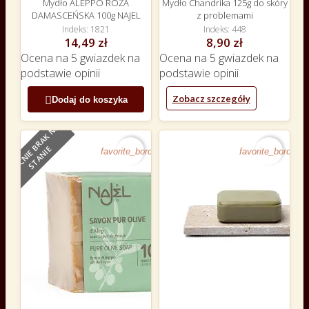
Mydło ALEPPO RÓŻA
Mydło Chandrika 125g do skóry
DAMASCEŃSKA 100g NAJEL
z problemami
Indeks
1821
Indeks
448
14,49 zł
8,90 zł
Ocena
na 5 gwiazdek na
Ocena
na 5 gwiazdek na
podstawie
opinii
podstawie
opinii
Zobacz szczegóły

Dodaj do koszyka
O
B
E
C
N
I
E
B
R
A
K
N
A
S
T
A
N
I
E
favorite_border
favorite_border