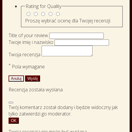
Rating for
Quality
Proszę wybrać ocenę dla Twojej recenzji.
Title of your review
Twoje imię i nazwisko
Twoja recenzja
*
Pola wymagane
Anuluj
Wyślij
Recenzja została wysłana
Twój komentarz został dodany i będzie widoczny jak
tylko zatwierdzi go moderator.
OK
Twoja recenzja nie może być wysłana