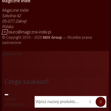
Magiczne Indie
Magiczne Indie
Szkolna 42
05-077 Zakręt
Polska

biuro@magiczne-indie.pl
© Copyright 2010 – 2026
NDX Group
— Wszelkie prawa
zastrzeżone
Ładowanie...
Czego szukasz?
Szukaj


produktów