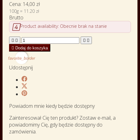
Cena:
14,00 zł
100g = 11.20 zł
Brutto

Product availability:
Obecnie brak na stanie





Dodaj do koszyka
favorite_border
Udostępnij
Powiadom mnie kiedy będzie dostępny
Zainteresował Cię ten produkt? Zostaw e-mail, a
powiadomimy Cię, gdy będzie dostępny do
zamówienia.