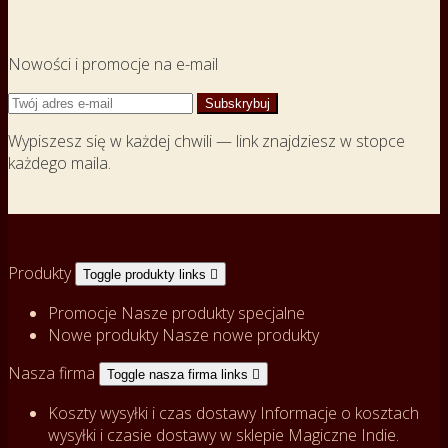
Nowości i promocje na e-mail
Wypiszesz się w każdej chwili — link znajdziesz w stopce
każdego maila.
Produkty
Toggle produkty links

Promocje
Nasze produkty specjalne
Nowe produkty
Nasze nowe produkty
Nasza firma
Toggle nasza firma links

Koszty wysyłki i czas dostawy
Informacje o kosztach
wysyłki i czasie dostawy w sklepie Magiczne Indie.