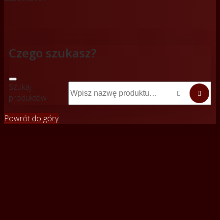
Czego szukasz?
Szukaj


produktów
Powrót do góry