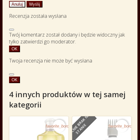
Anuluj
Wyślij
Recenzja została wysłana
Twój komentarz został dodany i będzie widoczny jak
tylko zatwierdzi go moderator.
OK
Twoja recenzja nie może być wysłana
OK
4 innych produktów w tej samej
kategorii
O
B
E
C
N
I
E
B
R
A
K
N
A
S
T
A
N
I
E
favorite_border
favorite_border