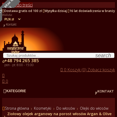
O
B
E
C
N
I
E
B
R
A
K
N
A
S
T
A
N
I
Przejdź do treści
E



Dostawa gratis od 100 zł
Wysyłka dzisiaj
16 lat doświadczenia w branży
Waluta:

Kontakt
search
+48 794 265 385

pon - pt: 8:00 - 15:00

0
Koszyk (0)
Zobacz koszyk


0


KONTAKT
KATEGORIE

Strona główna
Kosmetyki
Do włosów
Olejki do włosów
Ziołowy olejek arganowy na porost włosów Argan & Olive