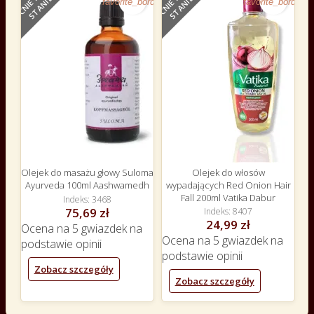
E
E
favorite_border
favorite_border
Olejek do masażu głowy Suloma
Olejek do włosów
Ayurveda 100ml Aashwamedh
wypadających Red Onion Hair
Fall 200ml Vatika Dabur
Indeks
3468
75,69 zł
Indeks
8407
24,99 zł
Ocena
na 5 gwiazdek na
Ocena
na 5 gwiazdek na
podstawie
opinii
podstawie
opinii
Zobacz szczegóły
Zobacz szczegóły