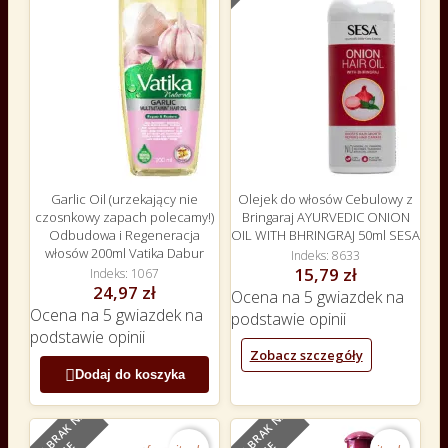
Garlic Oil (urzekający nie
Olejek do włosów Cebulowy z
czosnkowy zapach polecamy!)
Bringaraj AYURVEDIC ONION
Odbudowa i Regeneracja
OIL WITH BHRINGRAJ 50ml SESA
włosów 200ml Vatika Dabur
Indeks
8633
15,79 zł
Indeks
1067
24,97 zł
Ocena
na 5 gwiazdek na
Ocena
na 5 gwiazdek na
podstawie
opinii
podstawie
opinii
Zobacz szczegóły

Dodaj do koszyka
O
B
E
C
N
I
E
B
R
A
K
N
A
S
T
A
N
I
O
B
E
C
N
I
E
B
R
A
K
N
A
S
T
A
N
I