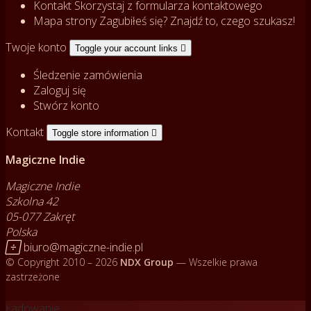
Kontakt
Skorzystaj z formularza kontaktowego
Mapa strony
Zagubiłeś się? Znajdź to, czego szukasz!
Twoje konto
Toggle your account links

Śledzenie zamówienia
Zaloguj się
Stwórz konto
Kontakt
Toggle store information

Magiczne Indie
Magiczne Indie
Szkolna 42
05-077 Zakręt
Polska

biuro@magiczne-indie.pl
© Copyright 2010 – 2026
NDX Group
— Wszelkie prawa
zastrzeżone
Ładowanie...