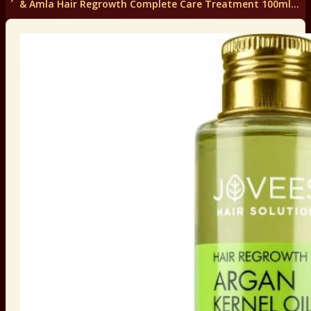
& Amla Hair Regrowth Complete Care Treatment 100ml
Jovees