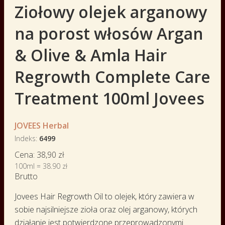
Ziołowy olejek arganowy
na porost włosów Argan
& Olive & Amla Hair
Regrowth Complete Care
Treatment 100ml Jovees
JOVEES Herbal
Indeks
6499
Cena:
38,90 zł
100ml = 38.90 zł
Brutto
Jovees Hair Regrowth Oil to olejek, który zawiera w
sobie najsilniejsze zioła oraz olej arganowy, których
działanie jest potwierdzone przeprowadzonymi