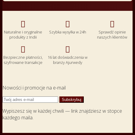



Naturalne i oryginalne
Szybka wysyłka w 24h
Sprawdź opinie
produkty z Indii
naszych klientów


Bezpieczne płatności,
16 lat doświadczenia w
szyfrowane transakcje
branży Ajurwedy
Nowości i promocje na e-mail
Wypiszesz się w każdej chwili — link znajdziesz w stopce
każdego maila.