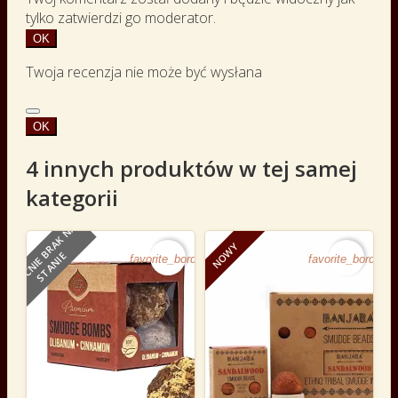
tylko zatwierdzi go moderator.
OK
Twoja recenzja nie może być wysłana
OK
4 innych produktów w tej samej
kategorii
O
B
E
C
N
I
E
B
R
A
K
N
A
S
T
A
N
I
NOWY
E
favorite_border
favorite_border