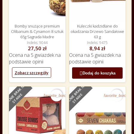
Bomby snużące premium
Kuleczki kadzidlane do
Olibanum & Cynamon 8 sztuk
okadzania Drzewo Sandałowe
65g Sagrada Madre
63 g
Indeks
9044
Indeks
9475
27,50 zł
8,94 zł
Ocena
na 5 gwiazdek na
Ocena
na 5 gwiazdek na
podstawie
opinii
podstawie
opinii
Zobacz szczegóły

Dodaj do koszyka
O
B
E
C
N
I
E
B
R
A
K
N
A
S
T
A
N
I
O
B
E
C
N
I
E
B
R
A
K
N
A
S
T
A
N
I
E
E
favorite_border
favorite_border