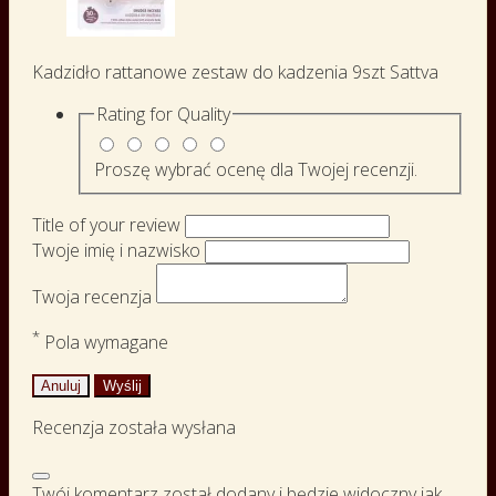
Kadzidło rattanowe zestaw do kadzenia 9szt Sattva
Rating for
Quality
Proszę wybrać ocenę dla Twojej recenzji.
Title of your review
Twoje imię i nazwisko
Twoja recenzja
*
Pola wymagane
Anuluj
Wyślij
Recenzja została wysłana
Twój komentarz został dodany i będzie widoczny jak