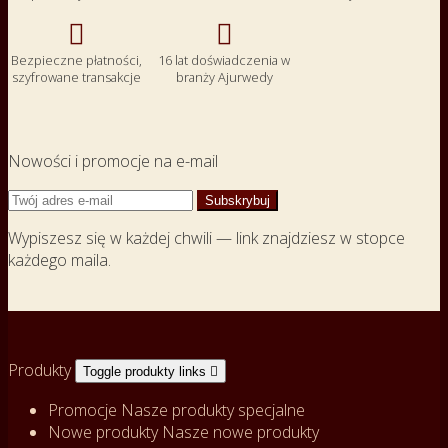


Bezpieczne płatności,
16 lat doświadczenia w
szyfrowane transakcje
branży Ajurwedy
Nowości i promocje na e-mail
Wypiszesz się w każdej chwili — link znajdziesz w stopce
każdego maila.
Produkty
Toggle produkty links

Promocje
Nasze produkty specjalne
Nowe produkty
Nasze nowe produkty