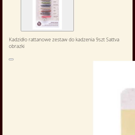
Kadzidło rattanowe zestaw do kadzenia 9szt Sattva
obrazki