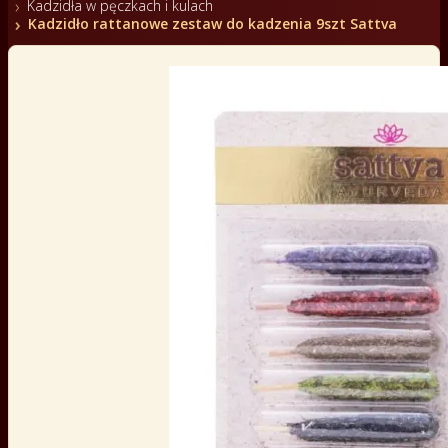
Kadzidła w pęczkach i kulach
Kadzidło rattanowe zestaw do kadzenia 9szt Sattva