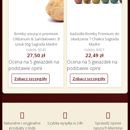
Bomby snużące premium
Kadzidła Bomby Premium do
Olibanum & Sandałowiec 8
okadzania 7 Chakra Sagrada
sztuk 65g Sagrada Madre
Madre
Indeks
9045
Indeks
8603
27,50 zł
22,49 zł
Ocena
na 5 gwiazdek na
Ocena
na 5 gwiazdek na
podstawie
opinii
podstawie
opinii
Zobacz szczegóły
Zobacz szczegóły



Naturalne i oryginalne
Szybka wysyłka w 24h
Sprawdź opinie
produkty z Indii
naszych klientów