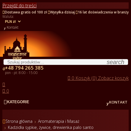
Przejdź do treści



Dostawa gratis od 100 zł
Wysyłka dzisiaj
16 lat doświadczenia w branży
Waluta:

Kontakt
search
+48 794 265 385

pon - pt: 8:00 - 15:00

0
Koszyk (0)
Zobacz koszyk


0


KONTAKT
KATEGORIE

Strona główna
Aromaterapia i Masaż
Kadzidła sypkie, żywice, drewienka palo santo