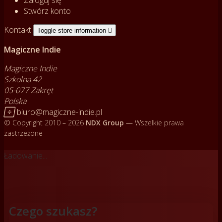
Zaloguj się
Stwórz konto
Kontakt
Toggle store information

Magiczne Indie
Magiczne Indie
Szkolna 42
05-077 Zakręt
Polska

biuro@magiczne-indie.pl
© Copyright 2010 – 2026
NDX Group
— Wszelkie prawa
zastrzeżone
Ładowanie...
Czego szukasz?