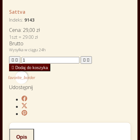
Sattva
Indeks
9143
Cena:
29,00 zł
1szt = 29.00 zł
Brutto
Wysyłka w ciągu 24h





Dodaj do koszyka
favorite_border
Udostępnij
Opis