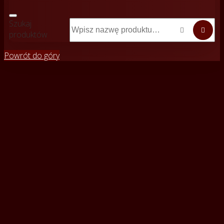
Szukaj


produktów
Powrót do góry