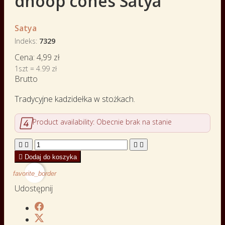
dhoop cones Satya
Satya
Indeks
7329
Cena:
4,99 zł
1szt = 4.99 zł
Brutto
Tradycyjne kadzidełka w stożkach.

Product availability:
Obecnie brak na stanie





Dodaj do koszyka
favorite_border
Udostępnij