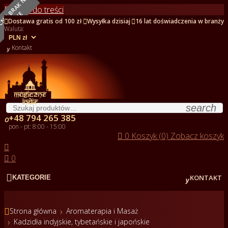
O
B
E
C
N
I
E
B
R
A
K
N
A
S
T
A
N
I
Przejdź do treści
E



Dostawa gratis od 100 zł
Wysyłka dzisiaj
16 lat doświadczenia w branży
Waluta:

Kontakt
search
+48 794 265 385

pon - pt: 8:00 - 15:00

0
Koszyk (0)
Zobacz koszyk


0


KONTAKT
KATEGORIE

Strona główna
Aromaterapia i Masaż
Kadzidła indyjskie, tybetańskie i japońskie