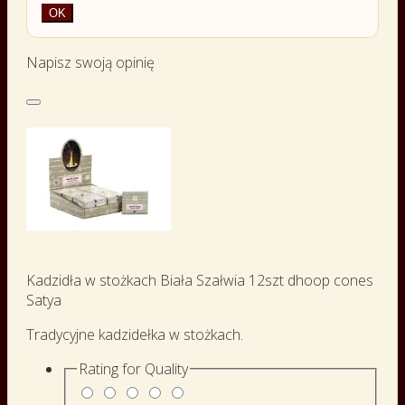
OK
Napisz swoją opinię
Kadzidła w stożkach Biała Szałwia 12szt dhoop cones
Satya
Tradycyjne kadzidełka w stożkach.
Rating for
Quality