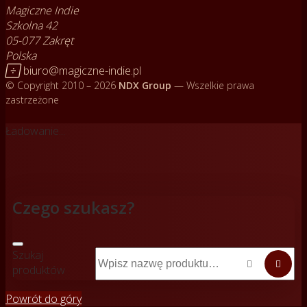
Magiczne Indie
Szkolna 42
05-077 Zakręt
Polska

biuro@magiczne-indie.pl
© Copyright 2010 – 2026
NDX Group
— Wszelkie prawa
zastrzeżone
Ładowanie...
Czego szukasz?
Szukaj


produktów
Powrót do góry