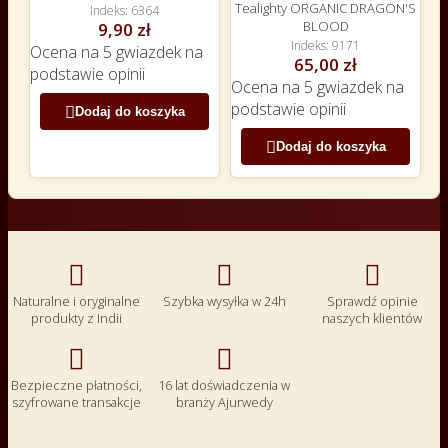
Tealighty ORGANIC DRAGON'S
Indeks
6364
BLOOD
9,90 zł
Indeks
9171
Ocena
na 5 gwiazdek na
65,00 zł
podstawie
opinii
Ocena
na 5 gwiazdek na
podstawie
opinii

Dodaj do koszyka

Dodaj do koszyka



Naturalne i oryginalne
Szybka wysyłka w 24h
Sprawdź opinie
produkty z Indii
naszych klientów


Bezpieczne płatności,
16 lat doświadczenia w
szyfrowane transakcje
branży Ajurwedy