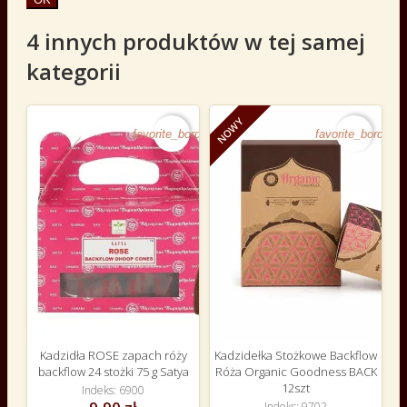
4 innych produktów w tej samej
kategorii
NOWY
favorite_border
favorite_border
Kadzidła ROSE zapach róży
Kadzidełka Stożkowe Backflow
backflow 24 stożki 75 g Satya
Róża Organic Goodness BACK
12szt
Indeks
6900
Indeks
9702