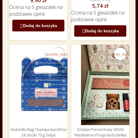
9,90 zł
5,74 zł
Ocena
na 5 gwiazdek na
Ocena
na 5 gwiazdek na
podstawie
opinii
podstawie
opinii

Dodaj do koszyka

Dodaj do koszyka
favorite_border
favorite_border
Kadzidła Nag Champa backflow
Zestaw Prezentowy White
24 stożki 75 g Satya
Meditation Pooja Kadzidełka