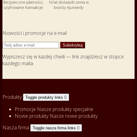
Bezpieczne płatności,
16 lat doświadczenia w
szyfrowane transakcje
branży Ajurwedy
Nowości i promocje na e-mail
Wypiszesz się w każdej chwili — link znajdziesz w stopce
każdego maila.
Produkty
Toggle produkty links

Promocje
Nasze produkty specjalne
Nowe produkty
Nasze nowe produkty
Nasza firma
Toggle nasza firma links
