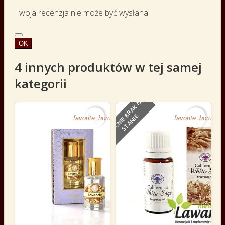
Twoja recenzja nie może być wysłana
OK
4 innych produktów w tej samej
kategorii
O
B
E
C
N
I
E
B
R
A
K
N
A
S
T
A
N
I
E
favorite_border
favorite_border