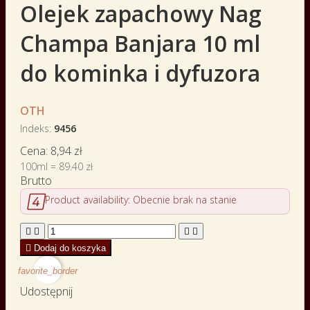
Olejek zapachowy Nag
Champa Banjara 10 ml
do kominka i dyfuzora
OTH
Indeks
9456
Cena:
8,94 zł
100ml = 89.40 zł
Brutto

Product availability:
Obecnie brak na stanie





Dodaj do koszyka
favorite_border
Udostępnij