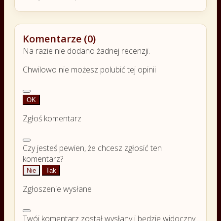
Komentarze (0)
Na razie nie dodano żadnej recenzji.
Chwilowo nie możesz polubić tej opinii
OK
Zgłoś komentarz
Czy jesteś pewien, że chcesz zgłosić ten
komentarz?
Nie
Tak
Zgłoszenie wysłane
Twój komentarz został wysłany i będzie widoczny