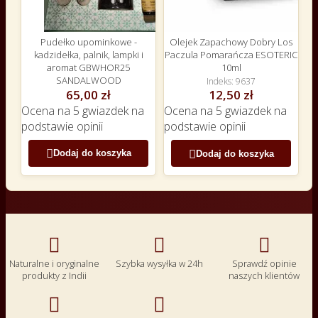
Pudełko upominkowe -
Olejek Zapachowy Dobry Los
kadzidełka, palnik, lampki i
Paczula Pomarańcza ESOTERIC
aromat GBWHOR25
10ml
SANDALWOOD
Indeks
9637
65,00 zł
12,50 zł
Ocena
na 5 gwiazdek na
Ocena
na 5 gwiazdek na
podstawie
opinii
podstawie
opinii


Dodaj do koszyka
Dodaj do koszyka



Naturalne i oryginalne
Szybka wysyłka w 24h
Sprawdź opinie
produkty z Indii
naszych klientów

