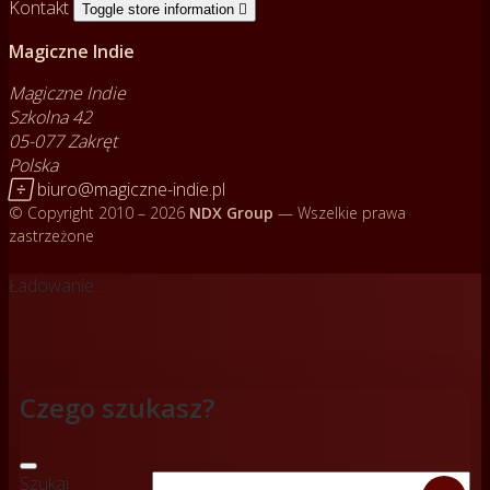
Kontakt
Toggle store information

Magiczne Indie
Magiczne Indie
Szkolna 42
05-077 Zakręt
Polska

biuro@magiczne-indie.pl
© Copyright 2010 – 2026
NDX Group
— Wszelkie prawa
zastrzeżone
Ładowanie...
Czego szukasz?
Szukaj