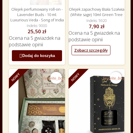
Olejek perfumowany roll-on -
Olejek zapachowy Biała Szałwia
Lavender Buds - 10 ml.
(White sage) 10ml Green Tree
Luxurious Veda - Song of India
Indeks
5920
7,90 zł
Indeks
9000
25,50 zł
Ocena
na 5 gwiazdek na
Ocena
na 5 gwiazdek na
podstawie
opinii
podstawie
opinii
Zobacz szczegóły

Dodaj do koszyka
NOWY
NOWY
favorite_border
favorite_border