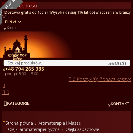
O
B
E
C
N
I
E
B
R
A
K
N
A
S
T
A
N
I
Przejdź do treści
NOWY
E



Dostawa gratis od 100 zł
Wysyłka dzisiaj
16 lat doświadczenia w branży
Waluta:

Kontakt
search
+48 794 265 385

pon - pt: 8:00 - 15:00

0
Koszyk (0)
Zobacz koszyk


0


KONTAKT
KATEGORIE

Strona główna
Aromaterapia i Masaż
Olejki aromaterapeutyczne
Olejki zapachowe