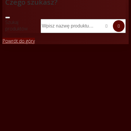
Czego szukasz?
Szukaj


produktów
Powrót do góry