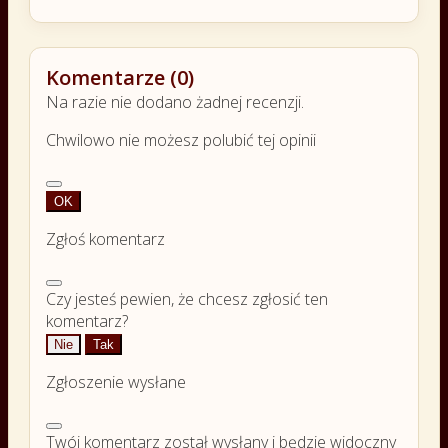
Komentarze (0)
Na razie nie dodano żadnej recenzji.
Chwilowo nie możesz polubić tej opinii
OK
Zgłoś komentarz
Czy jesteś pewien, że chcesz zgłosić ten
komentarz?
Nie
Tak
Zgłoszenie wysłane
Twój komentarz został wysłany i będzie widoczny