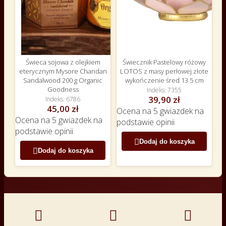
Świeca sojowa z olejkiem
Świecznik Pastelowy różowy
eterycznym Mysore Chandan
LOTOS z masy perłowej złote
Sandalwood 200 g Organic
wykończenie śred 13 5 cm
Goodness
Indeks
7355
39,90 zł
Indeks
6786
45,00 zł
Ocena
na 5 gwiazdek na
Ocena
na 5 gwiazdek na
podstawie
opinii
podstawie
opinii

Dodaj do koszyka

Dodaj do koszyka


