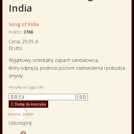
India
Song of India
Indeks
2768
Cena:
29,99 zł
Brutto
Wyjątkowy, orientalny zapach sandałowca,
który odpręża, podnosi poziom zadowolenia i pobudza
zmysły..
Wysyłka w ciągu 24h





Dodaj do koszyka
favorite_border
Udostępnij