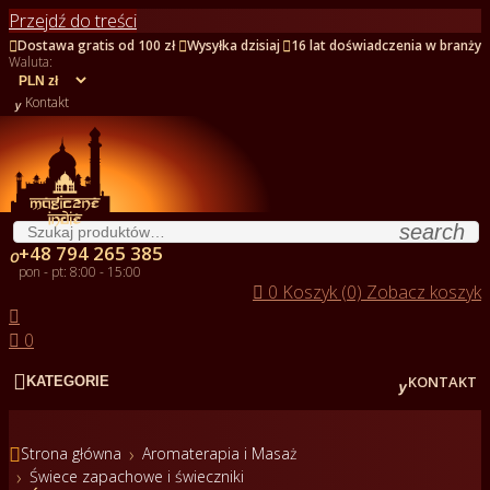
Przejdź do treści



Dostawa gratis od 100 zł
Wysyłka dzisiaj
16 lat doświadczenia w branży
Waluta:

Kontakt
search
+48 794 265 385

pon - pt: 8:00 - 15:00

0
Koszyk (0)
Zobacz koszyk


0


KONTAKT
KATEGORIE

Strona główna
Aromaterapia i Masaż
Świece zapachowe i świeczniki