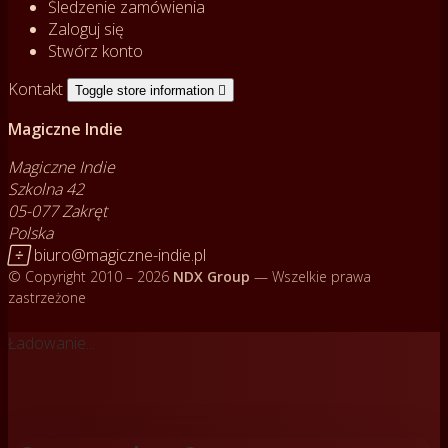
Śledzenie zamówienia
Zaloguj się
Stwórz konto
Kontakt
Toggle store information

Magiczne Indie
Magiczne Indie
Szkolna 42
05-077 Zakręt
Polska

biuro@magiczne-indie.pl
© Copyright 2010 – 2026
NDX Group
— Wszelkie prawa
zastrzeżone
Ładowanie...