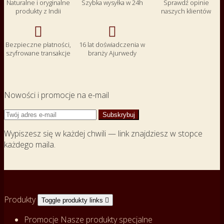
Naturalne i oryginalne
Szybka wysyłka w 24h
Sprawdź opinie
produkty z Indii
naszych klientów


Bezpieczne płatności,
16 lat doświadczenia w
szyfrowane transakcje
branży Ajurwedy
Nowości i promocje na e-mail
Wypiszesz się w każdej chwili — link znajdziesz w stopce
każdego maila.
Produkty
Toggle produkty links

Promocje
Nasze produkty specjalne