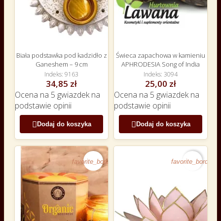
Biała podstawka pod kadzidło z
Świeca zapachowa w kamieniu
Ganeshem – 9 cm
APHRODESIA Song of India
Indeks
9163
Indeks
3094
34,85 zł
25,00 zł
Ocena
na 5 gwiazdek na
Ocena
na 5 gwiazdek na
podstawie
opinii
podstawie
opinii


Dodaj do koszyka
Dodaj do koszyka
favorite_border
favorite_border