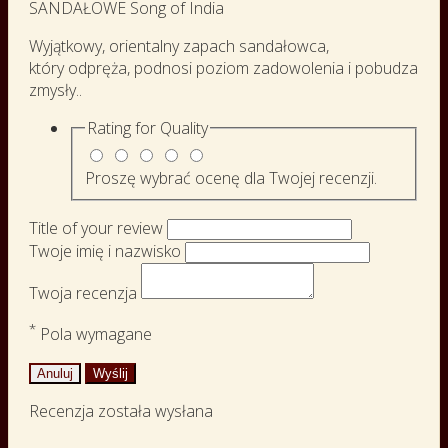
SANDAŁOWE Song of India
Wyjątkowy, orientalny zapach sandałowca,
który odpręża, podnosi poziom zadowolenia i pobudza
zmysły..
Rating for
Quality
Proszę wybrać ocenę dla Twojej recenzji.
Title of your review
Twoje imię i nazwisko
Twoja recenzja
*
Pola wymagane
Anuluj
Wyślij
Recenzja została wysłana