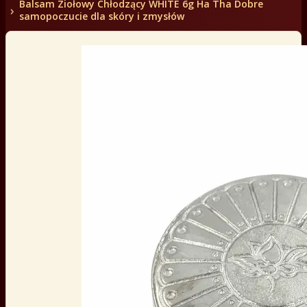
Balsam Ziołowy Chłodzący WHITE 6g Ha Tha Dobre
samopoczucie dla skóry i zmysłów