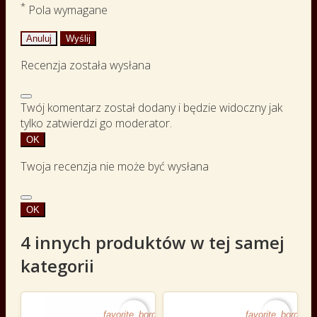
*
Pola wymagane
Anuluj
Wyślij
Recenzja została wysłana
Twój komentarz został dodany i będzie widoczny jak
tylko zatwierdzi go moderator.
OK
Twoja recenzja nie może być wysłana
OK
4 innych produktów w tej samej
kategorii
favorite_border
favorite_border