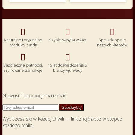



Naturalne i oryginalne
Szybka wysyłka w 24h
Sprawdź opinie
produkty z Indii
naszych klientów


Bezpieczne płatności,
16 lat doświadczenia w
szyfrowane transakcje
branży Ajurwedy
Nowości i promocje na e-mail
Wypiszesz się w każdej chwili — link znajdziesz w stopce
każdego maila.