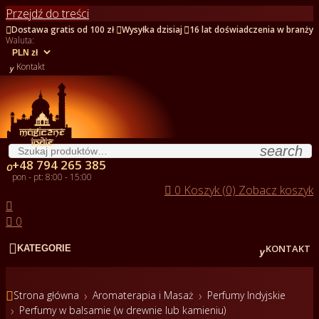
Przejdź do treści



Dostawa gratis od 100 zł
Wysyłka dzisiaj
16 lat doświadczenia w branży
Waluta:

Kontakt
search
+48 794 265 385

pon - pt: 8:00 - 15:00

0
Koszyk (0)
Zobacz koszyk


0


KONTAKT
KATEGORIE

Strona główna
Aromaterapia i Masaż
Perfumy Indyjskie
Perfumy w balsamie (w drewnie lub kamieniu)