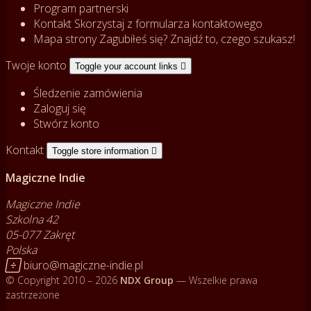
Program partnerski
Kontakt
Skorzystaj z formularza kontaktowego
Mapa strony
Zagubiłeś się? Znajdź to, czego szukasz!
Twoje konto
Toggle your account links

Śledzenie zamówienia
Zaloguj się
Stwórz konto
Kontakt
Toggle store information

Magiczne Indie
Magiczne Indie
Szkolna 42
05-077 Zakręt
Polska

biuro@magiczne-indie.pl
© Copyright 2010 – 2026
NDX Group
— Wszelkie prawa
zastrzeżone