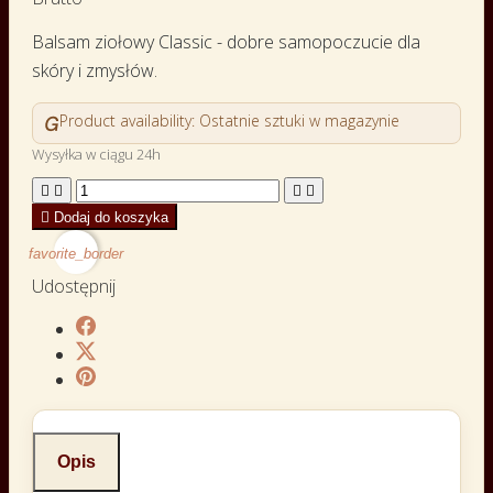
Balsam ziołowy Classic - dobre samopoczucie dla
skóry i zmysłów.

Product availability:
Ostatnie sztuki w magazynie
Wysyłka w ciągu 24h





Dodaj do koszyka
favorite_border
Udostępnij
Opis