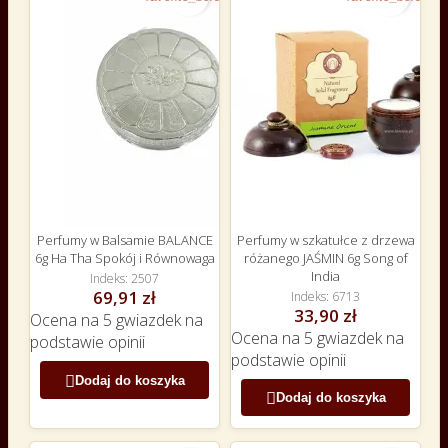
Perfumy w Balsamie BALANCE
Perfumy w szkatułce z drzewa
6g Ha Tha Spokój i Równowaga
różanego JAŚMIN 6g Song of
India
Indeks
2507
69,91 zł
Indeks
6713
33,90 zł
Ocena
na 5 gwiazdek na
Ocena
na 5 gwiazdek na
podstawie
opinii
podstawie
opinii

Dodaj do koszyka

Dodaj do koszyka