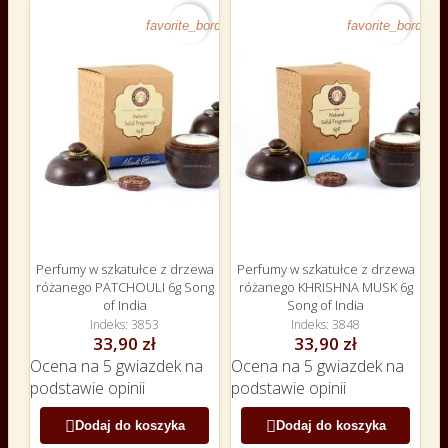
favorite_border
favorite_border
Perfumy w szkatułce z drzewa
Perfumy w szkatułce z drzewa
różanego PATCHOULI 6g Song
różanego KHRISHNA MUSK 6g
of India
Song of India
Indeks
3853
Indeks
3848
33,90 zł
33,90 zł
Ocena
na 5 gwiazdek na
Ocena
na 5 gwiazdek na
podstawie
opinii
podstawie
opinii


Dodaj do koszyka
Dodaj do koszyka