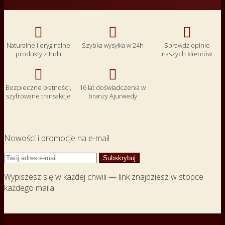



Naturalne i oryginalne
Szybka wysyłka w 24h
Sprawdź opinie
produkty z Indii
naszych klientów


Bezpieczne płatności,
16 lat doświadczenia w
szyfrowane transakcje
branży Ajurwedy
Nowości i promocje na e-mail
Wypiszesz się w każdej chwili — link znajdziesz w stopce
każdego maila.