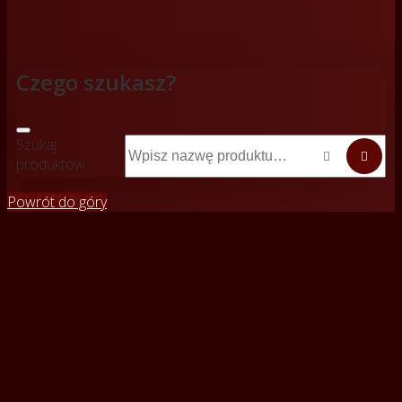
Czego szukasz?
Szukaj


produktów
Powrót do góry