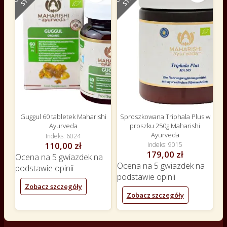
Guggul 60 tabletek Maharishi
Sproszkowana Triphala Plus w
Ayurveda
proszku 250g Maharishi
Ayurveda
Indeks
6024
110,00 zł
Indeks
9015
179,00 zł
Ocena
na 5 gwiazdek na
Ocena
na 5 gwiazdek na
podstawie
opinii
podstawie
opinii
Zobacz szczegóły
Zobacz szczegóły