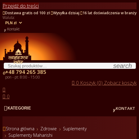
Przejdź do treści



Dostawa gratis od 100 zł
Wysyłka dzisiaj
16 lat doświadczenia w branży
Waluta:

Kontakt
search
+48 794 265 385

pon - pt: 8:00 - 15:00

0
Koszyk (0)
Zobacz koszyk


0


KONTAKT
KATEGORIE

Strona główna
Zdrowie
Suplementy
Suplementy Maharishi