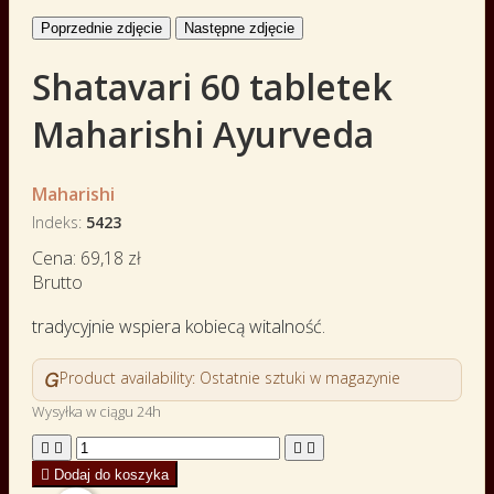
Poprzednie zdjęcie
Następne zdjęcie
Shatavari 60 tabletek
Maharishi Ayurveda
Maharishi
Indeks
5423
Cena:
69,18 zł
Brutto
tradycyjnie wspiera kobiecą witalność.

Product availability:
Ostatnie sztuki w magazynie
Wysyłka w ciągu 24h





Dodaj do koszyka