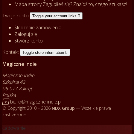
Mapa strony
Zagubiłeś się? Znajdź to, czego szukasz!
Twoje konto
Toggle your account links

Śledzenie zamówienia
Zaloguj się
Stwórz konto
Kontakt
Toggle store information

Magiczne Indie
Magiczne Indie
Szkolna 42
05-077 Zakręt
Polska

biuro@magiczne-indie.pl
© Copyright 2010 – 2026
NDX Group
— Wszelkie prawa
zastrzeżone
Ładowanie...