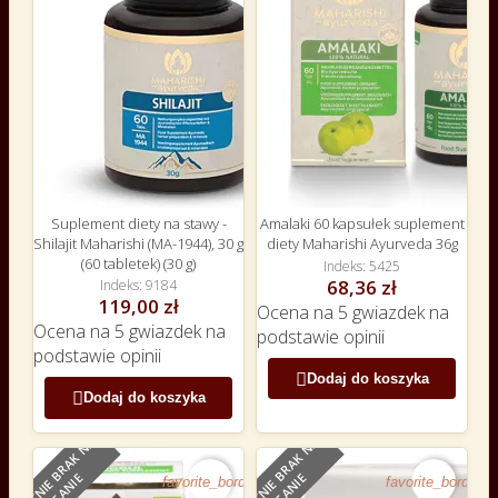
Suplement diety na stawy -
Amalaki 60 kapsułek suplement
Shilajit Maharishi (MA-1944), 30 g
diety Maharishi Ayurveda 36g
(60 tabletek) (30 g)
Indeks
5425
68,36 zł
Indeks
9184
119,00 zł
Ocena
na 5 gwiazdek na
Ocena
na 5 gwiazdek na
podstawie
opinii
podstawie
opinii

Dodaj do koszyka

Dodaj do koszyka
O
B
E
C
N
I
E
B
R
A
K
N
A
S
T
A
N
I
O
B
E
C
N
I
E
B
R
A
K
N
A
S
T
A
N
I
E
E
favorite_border
favorite_border