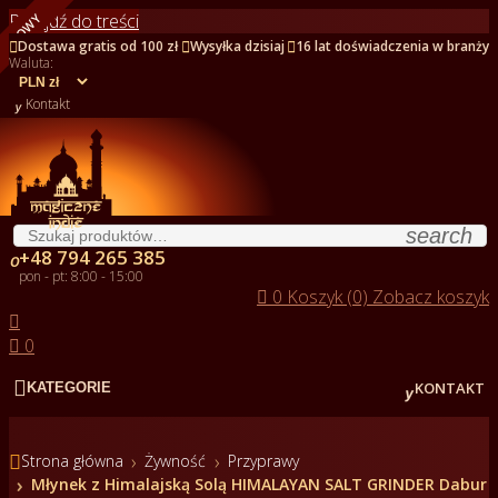
Przejdź do treści
NOWY



Dostawa gratis od 100 zł
Wysyłka dzisiaj
16 lat doświadczenia w branży
Waluta:

Kontakt
search
+48 794 265 385

pon - pt: 8:00 - 15:00

0
Koszyk (0)
Zobacz koszyk


0


KONTAKT
KATEGORIE

Strona główna
Żywność
Przyprawy
Młynek z Himalajską Solą HIMALAYAN SALT GRINDER Dabur