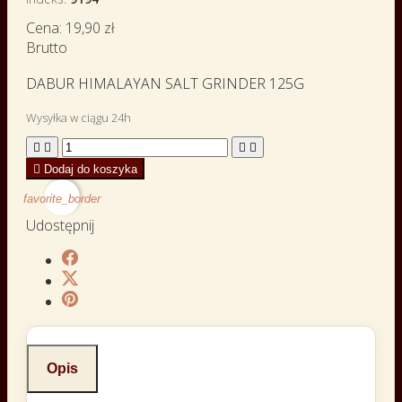
Cena:
19,90 zł
Brutto
DABUR HIMALAYAN SALT GRINDER 125G
Wysyłka w ciągu 24h





Dodaj do koszyka
favorite_border
Udostępnij
Opis